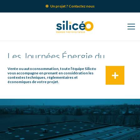
Un projet ? Contactez nous
Les Journées Énergie du
Groupe Silicéo
Vente ou autoconsommation, toute l’équipe Silicéo
vous accompagne en prenant en considération les
contextes techniques, réglementaires et
économiques de votre projet.