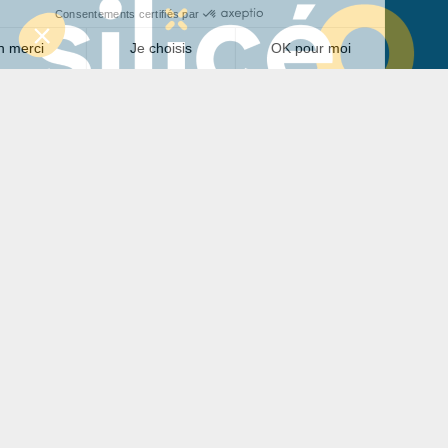
Nos solutions
–
Toiture photovoltaïque
–
Ombrières de parking
–
Installation au sol
–
Autoconsommation
–
Vente totale
–
Stockage et Pilotage
Nos réalisations