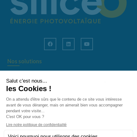
Nos solutions
–
Toiture photovoltaïque
–
Ombrières de parking
–
Installation au sol
–
Autoconsommation
–
Vente totale
–
Stockage et Pilotage
Nos réalisations
Rejoignez-nous