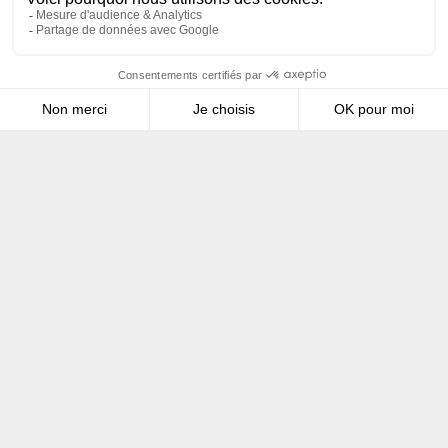
–
Métiers et annonces
Qui sommes-nous
–
Entreprise
–
Equipe
–
Conseil et accompagnement
–
Installation et maintenance
Votre besoin
–
Exploitant agricole
–
Exploitant industriel
–
Acteur du secteur tertiaire
–
Acteur du service public
–
Bureau d’études ou MO
Tous droits réservés – Silicéo –
Mentions légales
–
Indicateurs
égalité F&H
–
Politique de confidentialité
–
COJT : CABINET
CONSEIL WEB
&
BANG COMMUNICATION