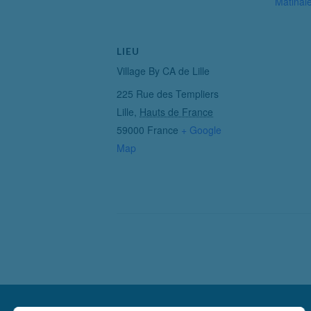
Matinal
LIEU
Village By CA de Lille
225 Rue des Templiers
Lille
,
Hauts de France
59000
France
+ Google
Map