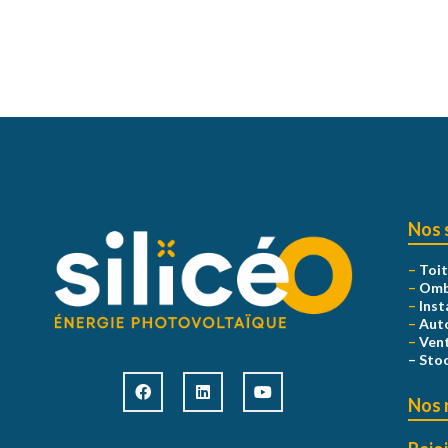
Nos 
–
Toit
–
Ombr
–
Inst
–
Aut
–
Vent
–
Stoc
Nos 