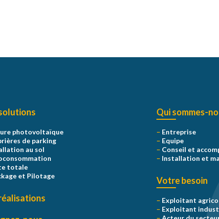
solutions
Qui sommes-no
ure photovoltaïque
–
Entreprise
ières de parking
–
Equipe
allation au sol
–
Conseil et acco
oconsommation
–
Installation et m
e totale
kage et Pilotage
Votre besoin
réalisations
–
Exploitant agrico
–
Exploitant indust
–
Acteur du secteur