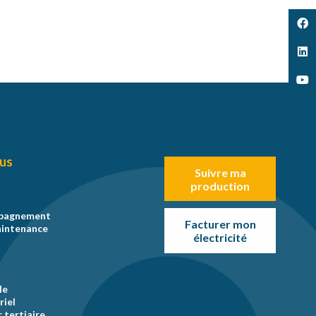
us
Suivre ma
production
mpagnement
Facturer mon
aintenance
électricité
le
riel
 tertiaire